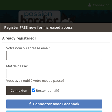
Connexion
Register FREE now for increased access
Already registered?
Votre nom ou adresse email:
FORUMS
GALERIE
CONCOURS PHOTO
Mot de passe:
Rechercher dans les forums
Messages récents
Vous avez oublié votre mot de passe?
Rester identifié
Connecter avec Facebook