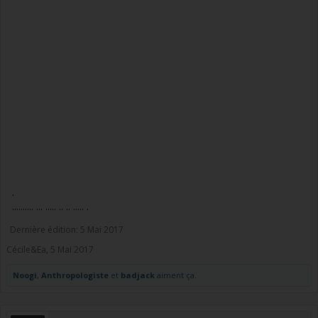
.
.......... ... ..... .. .. ..... .
Dernière édition:
5 Mai 2017
Cécile&Ea
,
5 Mai 2017
Noogi
,
Anthropologiste
et
badjack
aiment ça.