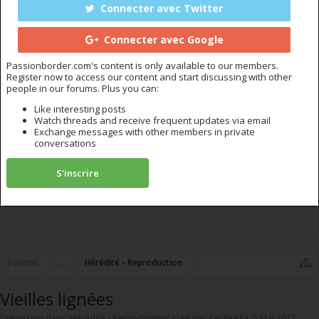
Connecter avec Twitter
Connecter avec Google
Passionborder.com's content is only available to our members.
Register now to access our content and start discussing with other
people in our forums. Plus you can:
Like interesting posts
Watch threads and receive frequent updates via email
Exchange messages with other members in private
conversations
S'inscrire
Forums
...
Hérédité - Reproduction
Vieilles lignées
Discussion dans '
Hérédité - Reproduction
' créé par
Cécile&Ea
,
5 Mai 2017
.