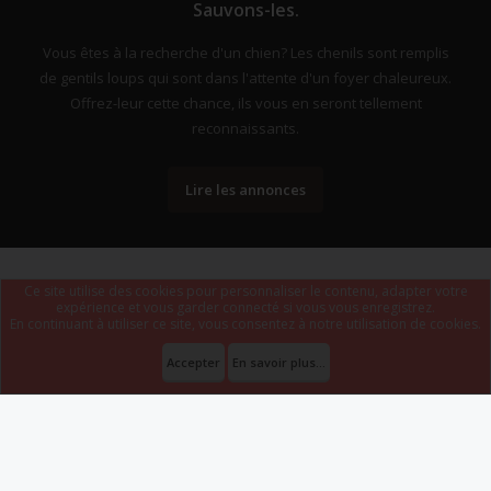
Sauvons-les.
Vous êtes à la recherche d'un chien? Les chenils sont remplis
de gentils loups qui sont dans l'attente d'un foyer chaleureux.
Offrez-leur cette chance, ils vous en seront tellement
reconnaissants.
Lire les annonces
Ce site utilise des cookies pour personnaliser le contenu, adapter votre
expérience et vous garder connecté si vous vous enregistrez.
En continuant à utiliser ce site, vous consentez à notre utilisation de cookies.
Forum software by XenForo
Le forum est hébergé par
Webdomain.com
.
®
Some XenForo functionality crafted by
ThemeHouse
.
Accepter
En savoir plus...