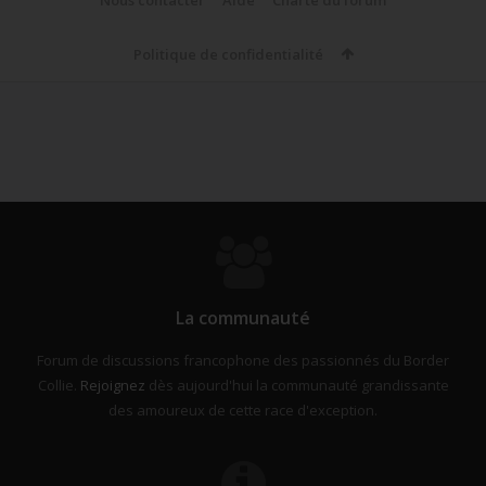
Nous contacter
Aide
Charte du forum
Politique de confidentialité
La communauté
Forum de discussions francophone des passionnés du Border
Collie.
Rejoignez
dès aujourd'hui la communauté grandissante
des amoureux de cette race d'exception.