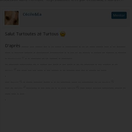
Cécile&Ea
Mentor
Salut Turtoutes zé Turtous
D'après ........ ..... ........ .... .. ... ....... .. .............. .. ... ... ...... ........ ..... .. ... ..........
...... .. .......... ......... .. .............. ............... .. .. .... ... ... ........ .. ........ ... ......... .. .........
.. ...
............
.. .. ........... ... ... ......... .. ............
... ........... .............. ... .. ........ .... ...... .. .... ...... .. ... ... ........... .. .... ......... .. ...
...
......
.... ...... .... .... ...... .. .... ........ .. ... ......... ..... .... .. ........ ... ......
.
..... ...
......
. .. ....... .......... ....... .. .. ... ........... ...... ... ............. ... ... ...
......
.
..... ... ...
......
............ .. .... ..... ... .. .. ...... ...
......
. ..... ....... ......... ............. ........ ...
...... ..... .. .....
.