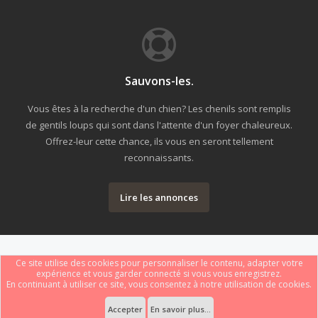
Sauvons-les.
Vous êtes à la recherche d'un chien? Les chenils sont remplis
de gentils loups qui sont dans l'attente d'un foyer chaleureux.
Offrez-leur cette chance, ils vous en seront tellement
reconnaissants.
Lire les annonces
Ce site utilise des cookies pour personnaliser le contenu, adapter votre
expérience et vous garder connecté si vous vous enregistrez.
En continuant à utiliser ce site, vous consentez à notre utilisation de cookies.
Forum software by XenForo
Le forum est hébergé par
Webdomain.com
.
®
Some XenForo functionality crafted by
ThemeHouse
.
Accepter
En savoir plus...