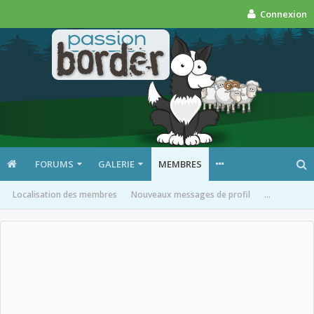
Connexion
FORUMS
GALERIE
MEMBRES
Localisation des membres
Nouveaux messages de profil
...