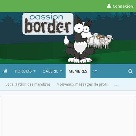
Connexion
FORUMS
GALERIE
MEMBRES
Localisation des membres
Nouveaux messages de profil
...