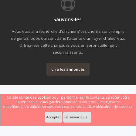
Sauvons-les.
Vous êtes à la recherche d'un chien? Les chenils sont remplis
de gentils loups qui sont dans l'attente d'un foyer chaleureux.
Offrez-leur cette chance, ils vous en seront tellement
reconnaissants.
Lire les annonces
Ce site utilise des cookies pour personnaliser le contenu, adapter votre
expérience et vous garder connecté si vous vous enregistrez.
En continuant à utiliser ce site, vous consentez à notre utilisation de cookies.
Forum software by XenForo
Le forum est hébergé par
Webdomain.com
.
®
Some XenForo functionality crafted by
ThemeHouse
.
Accepter
En savoir plus...