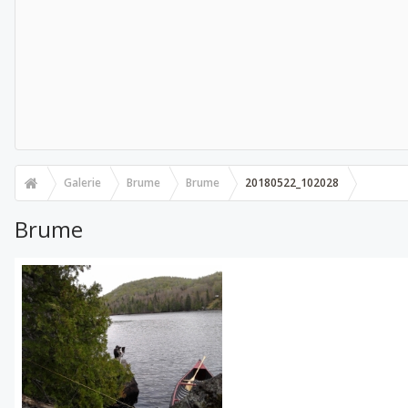
Galerie
Brume
Brume
20180522_102028
Brume