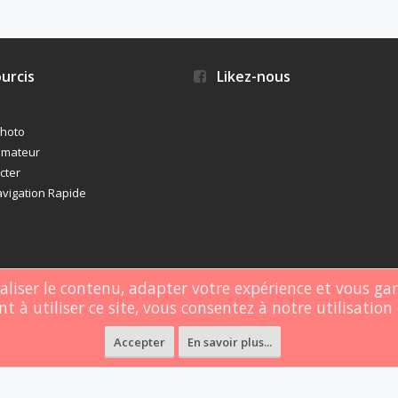
urcis
Likez-nous
photo
imateur
cter
vigation Rapide
naliser le contenu, adapter votre expérience et vous ga
t à utiliser ce site, vous consentez à notre utilisation 
rgé par
Webdomain.com
.
Accepter
En savoir plus...