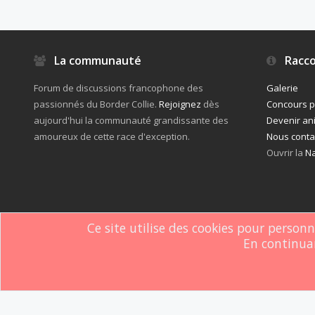
La communauté
Racco
Forum de discussions francophone des
Galerie
passionnés du Border Collie.
Rejoignez
dès
Concours 
aujourd'hui la communauté grandissante des
Devenir an
amoureux de cette race d'exception.
Nous conta
Ouvrir la
Na
Ce site utilise des cookies pour person
En continuan
Forum software by XenForo
© 2010-2019 XenForo Ltd.
Le forum est hébe
®
Some XenForo functionality crafted by
ThemeHouse
.