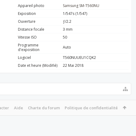
Appareil photo
Samsung SM-T560NU
Exposition
1/547s (1/547)
Ouverture
ƒ/2.2
Distance focale
3 mm
Vitesse ISO
50
Programme
Auto
d'exposition
Logiciel
T560NUUEU1CQK2
Date et heure (Modifié)
22 Mai 2018
acter
Aide
Charte du forum
Politique de confidentialité