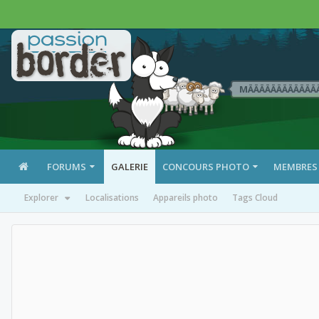
MÄÄÄÄÄÄÄÄÄÄÄÄ
FORUMS
GALERIE
CONCOURS PHOTO
MEMBRES
Explorer
Localisations
Appareils photo
Tags Cloud