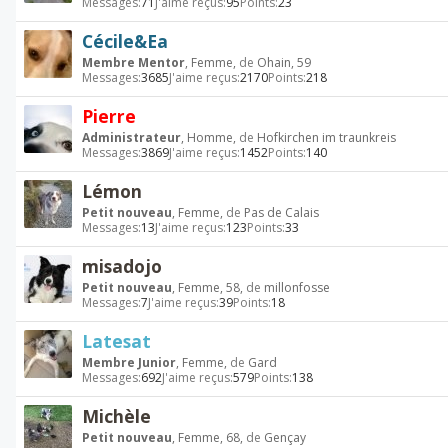
Messages:
71
J'aime reçus:
95
Points:
23
Cécile&Ea
Membre Mentor
, Femme,
de
Ohain, 59
Messages:
3685
J'aime reçus:
2170
Points:
218
Pierre
Administrateur
, Homme,
de
Hofkirchen im traunkreis
Messages:
3869
J'aime reçus:
1452
Points:
140
Lémon
Petit nouveau
, Femme,
de
Pas de Calais
Messages:
13
J'aime reçus:
123
Points:
33
misadojo
Petit nouveau
, Femme, 58,
de
millonfosse
Messages:
7
J'aime reçus:
39
Points:
18
Latesat
Membre Junior
, Femme,
de
Gard
Messages:
692
J'aime reçus:
579
Points:
138
Michèle
Petit nouveau
, Femme, 68,
de
Gençay