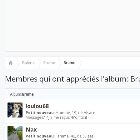
Galerie
Brume
Brume
Membres qui ont appréciés l'album: B
Album:
Brume
loulou68
Petit nouveau
, Homme, 19,
de
Alsace
Messages:
14
J'aime reçus:
4
Points:
8
Nax
Petit nouveau
, Femme, 46,
de
Suisse