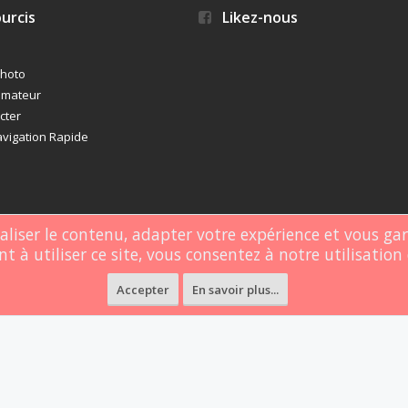
urcis
Likez-nous
photo
imateur
cter
vigation Rapide
naliser le contenu, adapter votre expérience et vous ga
t à utiliser ce site, vous consentez à notre utilisation 
rgé par
Webdomain.com
.
Accepter
En savoir plus...