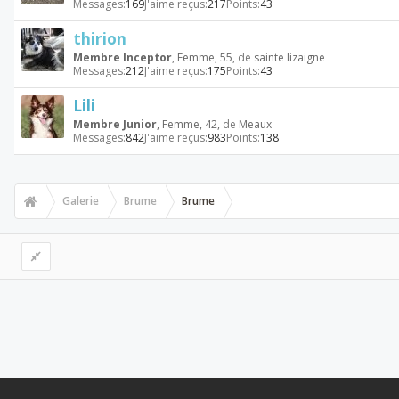
Messages:
169
J'aime reçus:
217
Points:
43
thirion
Membre Inceptor
, Femme, 55,
de
sainte lizaigne
Messages:
212
J'aime reçus:
175
Points:
43
Lili
Membre Junior
, Femme, 42,
de
Meaux
Messages:
842
J'aime reçus:
983
Points:
138
Galerie
Brume
Brume