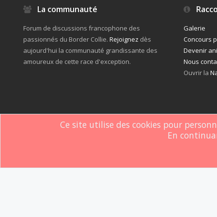
La communauté
Racco
Forum de discussions francophone des
Galerie
passionnés du Border Collie.
Rejoignez
dès
Concours 
aujourd'hui la communauté grandissante des
Devenir an
amoureux de cette race d'exception.
Nous conta
Ouvrir la
Na
Ce site utilise des cookies pour person
En continuan
Forum software by XenForo
© 2010-2019 XenForo Ltd.
Le forum est hébe
®
Some XenForo functionality crafted by
ThemeHouse
.