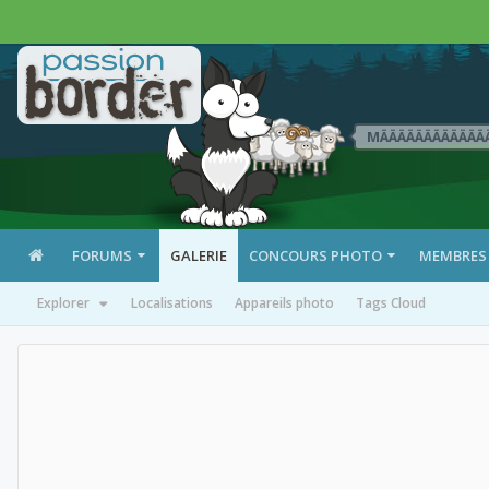
MÄÄÄÄÄÄÄÄÄÄÄÄ
FORUMS
GALERIE
CONCOURS PHOTO
MEMBRES
Explorer
Localisations
Appareils photo
Tags Cloud