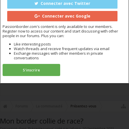
Connecter avec Twitter
Connecter avec Google
Passionborder.com's content is only available to our members.
Register now to access our content and start discussing with other
people in our forums. Plus you can:
Like interesting posts
Watch threads and receive frequent updates via email
Exchange messages with other members in private
conversations
S'inscrire
Forums
La communauté
Présentez-vous
Mon border collie de race?
Discussion dans '
Présentez-vous
' créé par
lafuina
,
20 Septembre 2021
.