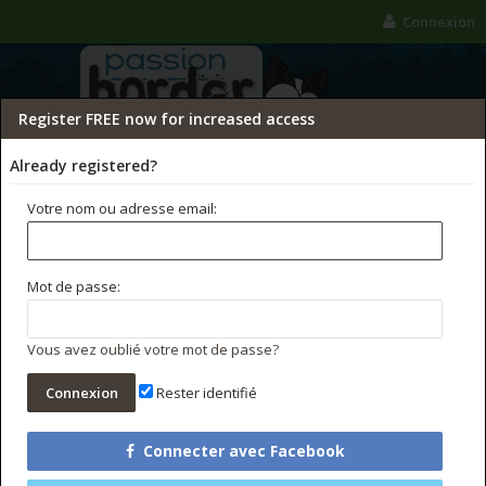
Connexion
Register FREE now for increased access
Already registered?
Votre nom ou adresse email:
FORUMS
GALERIE
CONCOURS PHOTO
Mot de passe:
Rechercher dans les forums
Messages récents
Vous avez oublié votre mot de passe?
Rester identifié
Connecter avec Facebook