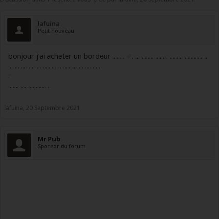
lafuina
Petit nouveau
bonjour j'ai acheter un bordeur ...
......
. ... ........ ...... . ......... ............ ..
... ... .... .... ... ......... .. ..... ... ... .... .....
.
....... .... ............ .
lafuina
,
20 Septembre 2021
Mr Pub
Sponsor du forum