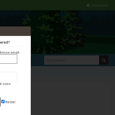
Connexion
tered?
resse email:
é votre
Rester