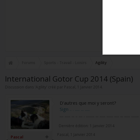
Forums
Sports - Travail - Loisirs
Agility
International Gotor Cup 2014 (Spain)
Discussion dans '
Agility
' créé par
Pascal
,
1 Janvier 2014
.
D'autres que moi y seront?
Sign .. . ..... ... .....
.... ...... ... .. .... . ......... ... ...... ....... ..... ... ...... ........
Dernière édition:
1 Janvier 2014
Pascal
,
1 Janvier 2014
Pascal