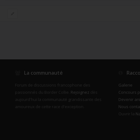
La communauté
Racco
Forum de discussions francophone des
Galerie
passionnés du Border Collie.
Rejoignez
dès
Concours 
aujourd'hui la communauté grandissante des
Devenir an
amoureux de cette race d'exception.
Nous conta
Ouvrir la
Na