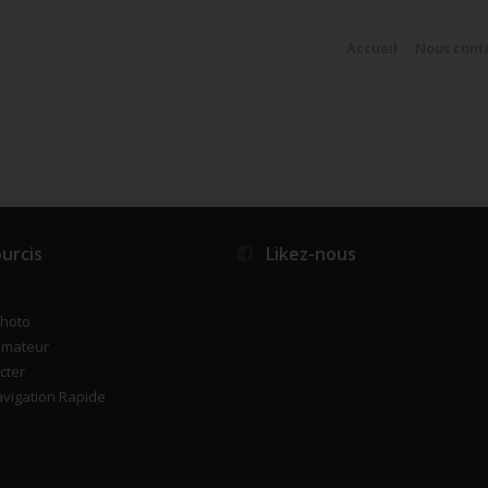
Accueil
Nous cont
urcis
Likez-nous
photo
imateur
cter
vigation Rapide