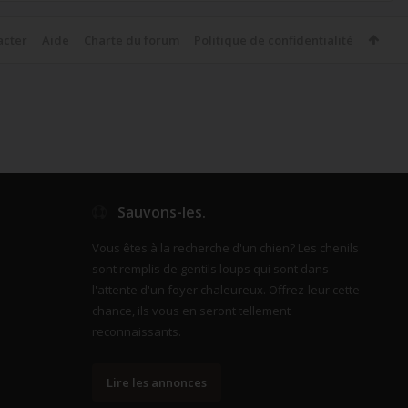
acter
Aide
Charte du forum
Politique de confidentialité
Sauvons-les.
Vous êtes à la recherche d'un chien? Les chenils
sont remplis de gentils loups qui sont dans
l'attente d'un foyer chaleureux. Offrez-leur cette
chance, ils vous en seront tellement
reconnaissants.
Lire les annonces