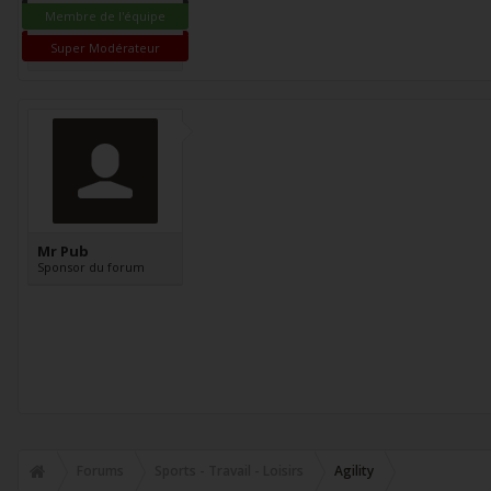
Membre de l'équipe
Super Modérateur
Mr Pub
Sponsor du forum
Forums
Sports - Travail - Loisirs
Agility