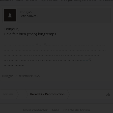
Bongo5
Petit nouveau
Bonjour,
Cela fait bien (trop) longtemps ... .. .. .... ... .... ... .. ....... .... ..... ..... .. .
... .. .... ..... .. ........ ............. ... ....... .... ..... .. ... ............. ........ ...... .
... . .... . ... .... .........
........
...
...
....... ....... ... ... ..... .. . .... ... ........ .. .... . ...... ....
........ ... ......... ............ .......... .......... ... ... .............. .......... .......... ...... ......... .... .. . .
... ..... ........ ..... ..... .... ............. ............ ........ .... ............. .......... ....................
..... ...... .... .. ....... .. ...... .. .... .... ........ ..... ..... .... ...... .. ..........
.......
.
.. ........ ..............
Bongo5
,
7 Décembre 2022
Forums
...
Hérédité - Reproduction
Nous contacter
Aide
Charte du forum