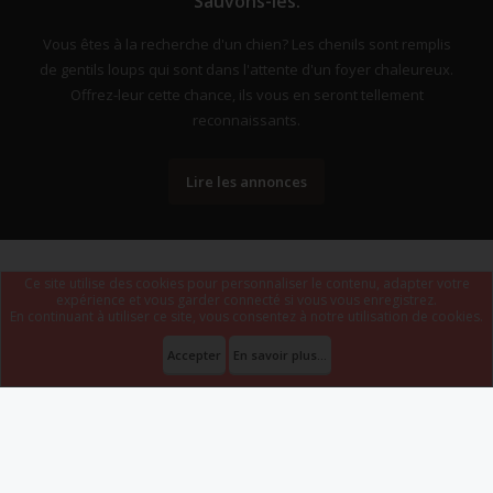
Sauvons-les.
Vous êtes à la recherche d'un chien? Les chenils sont remplis
de gentils loups qui sont dans l'attente d'un foyer chaleureux.
Offrez-leur cette chance, ils vous en seront tellement
reconnaissants.
Lire les annonces
Ce site utilise des cookies pour personnaliser le contenu, adapter votre
expérience et vous garder connecté si vous vous enregistrez.
En continuant à utiliser ce site, vous consentez à notre utilisation de cookies.
Forum software by XenForo
Le forum est hébergé par
Webdomain.com
.
®
Some XenForo functionality crafted by
ThemeHouse
.
Accepter
En savoir plus...