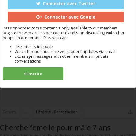
Connecter avec Twitter
Connecter avec Google
Passionborder.com's content is only available to our members.
Register now to access our content and start discussing with other
people in our forums. Plus you can:
Like interesting posts
Watch threads and receive frequent updates via email
Exchange messages with other members in private
conversations
S'inscrire
Forums
...
Hérédité - Reproduction
Cherche femelle pour mâle 7 ans
Discussion dans '
Hérédité - Reproduction
' créé par
Bongo5
,
7 Décembre 2022
.