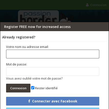
Connexion
Register FREE now for increased access
Already registered?
Votre nom ou adresse email:
FORUMS
GALERIE
CONCOURS PHOTO
Mot de passe:
Rechercher dans les forums
Messages récents
Vous avez oublié votre mot de passe?
Rester identifié
Connecter avec Facebook