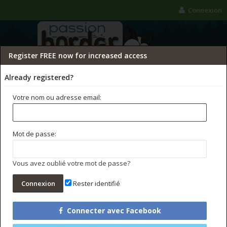
Connexion
Register FREE now for increased access
Already registered?
Votre nom ou adresse email:
FORUMS
GALERIE
CONCOURS PHOTO
Mot de passe:
Rechercher dans les forums
Messages récents
Vous avez oublié votre mot de passe?
Rester identifié
Connecter avec Facebook