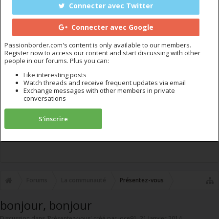
Connecter avec Twitter
Connecter avec Google
Passionborder.com's content is only available to our members.
Register now to access our content and start discussing with other
people in our forums. Plus you can:
Like interesting posts
Watch threads and receive frequent updates via email
Exchange messages with other members in private
conversations
S'inscrire
Forums
La communauté
Présentez-vous
bonjour, bonjour
Discussion dans '
Présentez-vous
' créé par
joce91
,
21 Janvier 2014
.