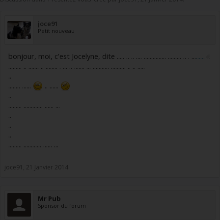
joce91
Petit nouveau
bonjour, moi, c'est Jocelyne, dite ..... .. .. .... ............... ......... .. . ...
......
.
......... .. ....... .. ........ . ... .. ....... ... ........... .......... .. .. .....
..
........ ......
.. ......
..
......... ............. ...... ...
..
..
..
......... ............ ...... ...
joce91
,
21 Janvier 2014
Mr Pub
Sponsor du forum