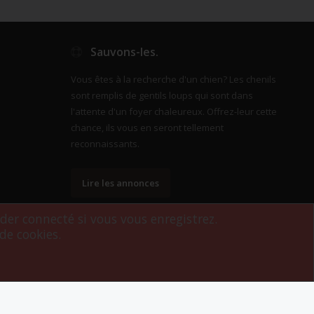
Sauvons-les.
Vous êtes à la recherche d'un chien? Les chenils
sont remplis de gentils loups qui sont dans
l'attente d'un foyer chaleureux. Offrez-leur cette
chance, ils vous en seront tellement
reconnaissants.
Lire les annonces
rder connecté si vous vous enregistrez.
de cookies.