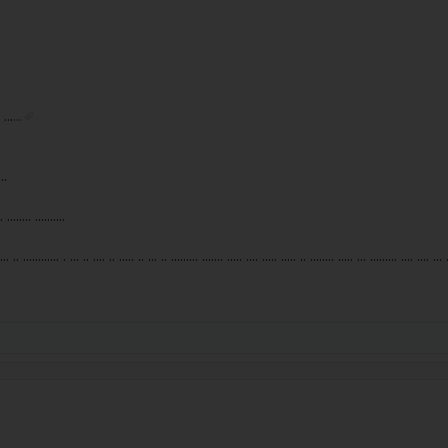
. ...
...
...
. ........ ..........
... .. ............ . ... .. .... .. ..... .. ... .. ......... ....... ..... .... ..... ..... .. ........ ..... ... ......... .... .... ... .