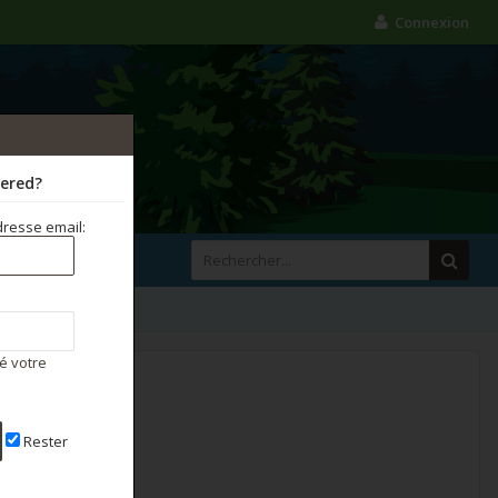
Connexion
tered?
resse email:
é votre
Rester