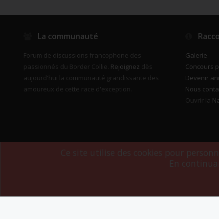
La communauté
Racco
Forum de discussions francophone des
Galerie
passionnés du Border Collie.
Rejoignez
dès
Concours 
aujourd'hui la communauté grandissante des
Devenir an
amoureux de cette race d'exception.
Nous conta
Ouvrir la
Na
Ce site utilise des cookies pour person
En continuan
Forum software by XenForo
© 2010-2019 XenForo Ltd.
Le forum est hébe
®
Some XenForo functionality crafted by
ThemeHouse
.