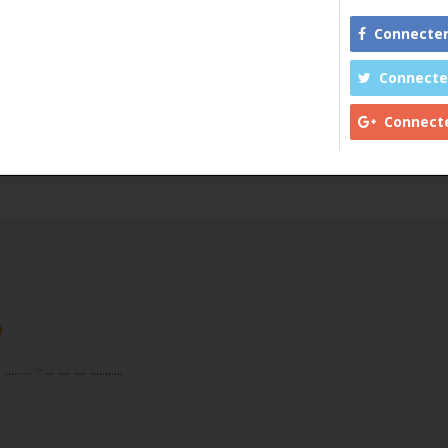
Connecter avec
Connecter ave
Connecter av
. ...
......
... .... .... ...........