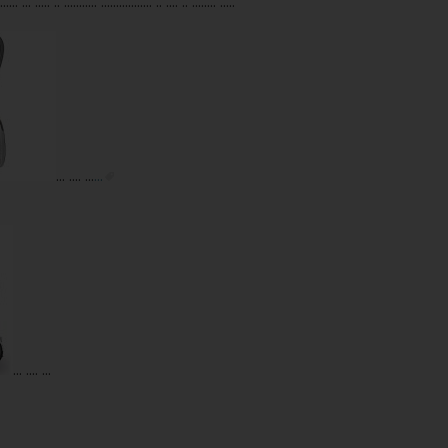
...... ... ..... .. ........... ................. .. .... .. ........ .....
... .... ...
...
... .... ...