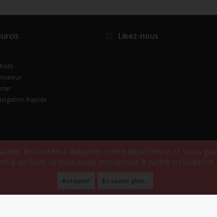
urcis
Likez-nous
photo
imateur
cter
vigation Rapide
naliser le contenu, adapter votre expérience et vous ga
t à utiliser ce site, vous consentez à notre utilisation 
rgé par
Webdomain.com
.
Accepter
En savoir plus...