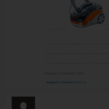
.
... ...... ...... ...... ...
... 
.
.
.... ... ...... ... ........ .... ............ ... ......... .... ..... .... ....
.
... ....... ...... .. ........ ............ .... ... ............. .. .......... .
.
... ...... .. ... .............. ......... ..... . ...
......
....... ... ......
Daphniiis
,
3 Décembre 2016
badjack
et
thirion
aiment ça.