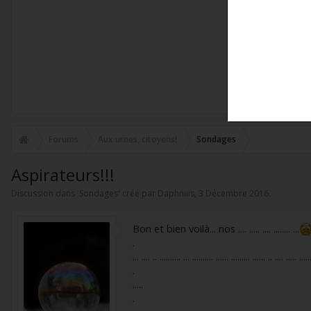
Forums
Aux urnes, citoyens!
Sondages
Aspirateurs!!!
Discussion dans '
Sondages
' créé par
Daphniiis
,
3 Décembre 2016
.
Bon et bien voilà... nos .... ..... .... ........ ...
.
... .... .. .......... ... .......... ...... ......... ...... .. .... ..... .....
.
.....
.