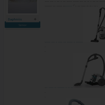
...... ..... .. .... .. .... ........ ........ ..... ... ... .. .... ... ........
.......... .... ........ ...
..........
.. .... ...... ... ... . ... .
Daphniiis
Senior
.
....... ..... .. ...... .... ........ .. ..........
.
.
.
... ....... ... .......... .. ... ...
.
.