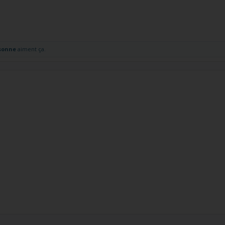
rsonne
aiment ça.