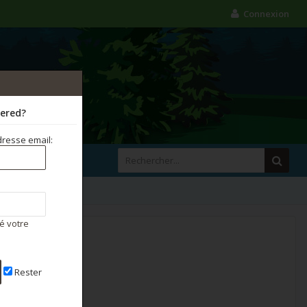
Connexion
tered?
resse email:
é votre
Rester