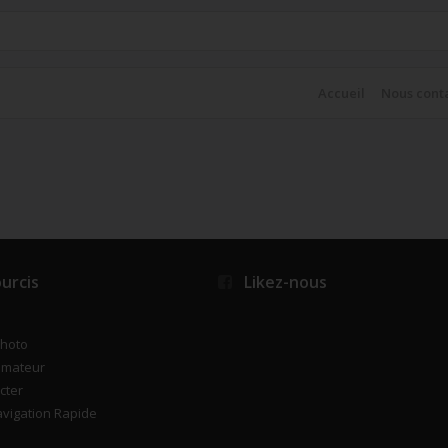
Accueil
Nous cont
urcis
Likez-nous
photo
imateur
cter
vigation Rapide