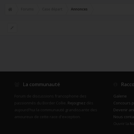
Forums
Case départ
Annonces
La communauté
Racco
Forum de discussions francophone des
Galerie
passionnés du Border Collie.
Rejoignez
dès
Concours 
aujourd'hui la communauté grandissante des
Devenir an
amoureux de cette race d'exception.
Nous conta
Ouvrir la
Na