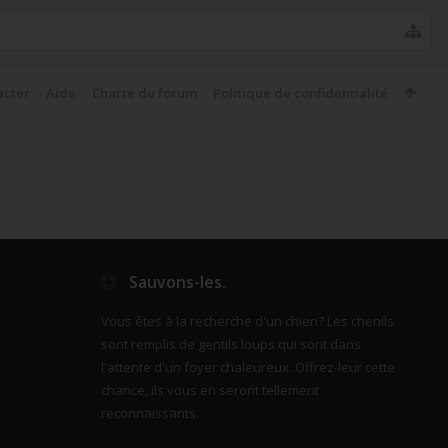
acter
Aide
Charte du forum
Politique de confidentialité
Sauvons-les.
Vous êtes à la recherche d'un chien? Les chenils
sont remplis de gentils loups qui sont dans
l'attente d'un foyer chaleureux. Offrez-leur cette
chance, ils vous en seront tellement
reconnaissants.