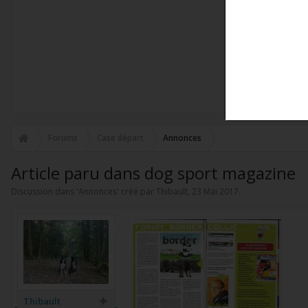
Forums
Case départ
Annonces
Article paru dans dog sport magazine
Discussion dans '
Annonces
' créé par
Thibault
,
23 Mai 2017
.
Thibault