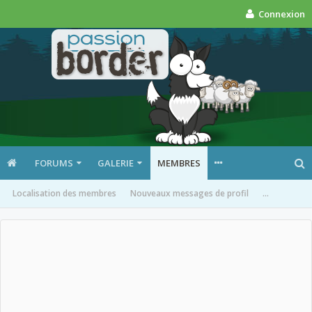
Connexion
FORUMS
GALERIE
MEMBRES
Localisation des membres
Nouveaux messages de profil
...