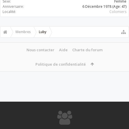
Sexe:
Femme
Anniversaire:
6 Décembre 1978
(Age: 47)
Localité:
Colomiers
Membres
Luby
Nous contacter
Aide
Charte du forum
Politique de confidentialité