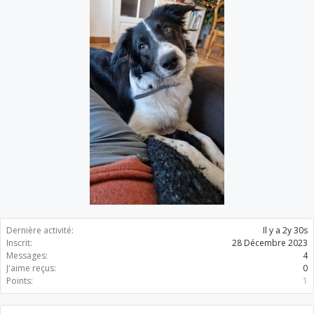
Dernière activité:
Il y a 2y 30s
Inscrit:
28 Décembre 2023
Messages:
4
J'aime reçus:
0
Points:
1