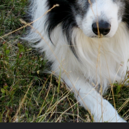
Galerie
labichouille
Process
IMG_1009