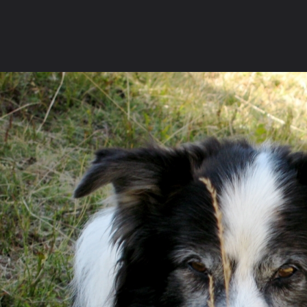
La communauté
Racco
MÄÄÄÄÄÄÄÄÄÄÄÄ
Forum de discussions francophone des
Galerie
passionnés du Border Collie.
Rejoignez
dès
Concours 
aujourd'hui la communauté grandissante des
Devenir an
amoureux de cette race d'exception.
Nous conta
FORUMS
GALERIE
CONCOURS PHOTO
MEMBRES
Ouvrir la
Na
Explorer
Localisations
Appareils photo
Tags Cloud
Forum software by XenForo
© 2010-2019 XenForo Ltd.
Le forum est hébe
®
Some XenForo functionality crafted by
ThemeHouse
.