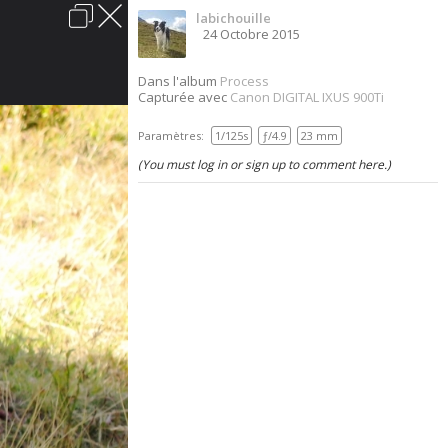
labichouille
Connexion
24 Octobre 2015
acter
Aide
Charte du forum
Politique de confidentialité
Dans l'album
Process
Capturée avec
Canon DIGITAL IXUS 900Ti
Sauvons-les.
Paramètres:
1/125s
ƒ/4.9
23 mm
Vous êtes à la recherche d'un chien? Les chenils
(You must log in or sign up to comment here.)
sont remplis de gentils loups qui sont dans
l'attente d'un foyer chaleureux. Offrez-leur cette
chance, ils vous en seront tellement
reconnaissants.
Lire les annonces