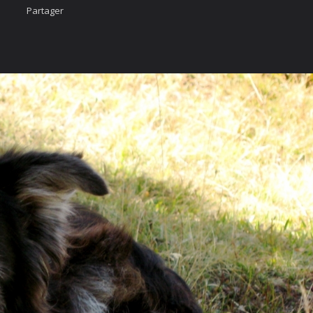
Partager
Accueil
Nous cont
urcis
Likez-nous
ÄÄÄHHHHHHH...
photo
imateur
cter
vigation Rapide
rgé par
Webdomain.com
.