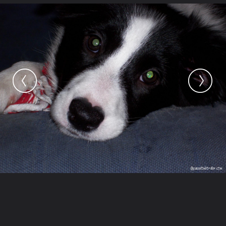
Raccourcis
Galerie
Concours photo
Devenir animateur
Nous contacter
Ouvrir la
Navigation Rapide
Likez-nous
Galerie
Jona
Storm
Encore bÃ©bÃ©, dans SON divan.