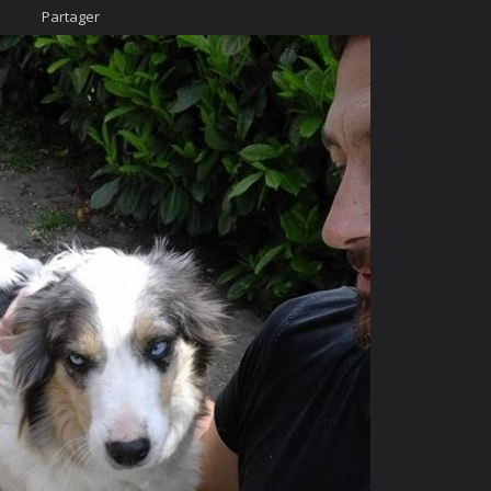
Partager
Accueil
Nous cont
urcis
Likez-nous
ÄÄÄHHHHHHH...
photo
imateur
cter
vigation Rapide
rgé par
Webdomain.com
.