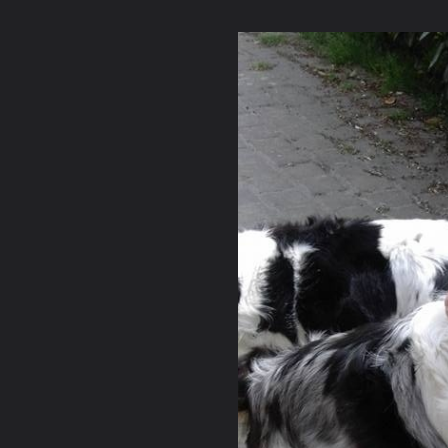
La communauté
Racco
MÄÄÄÄÄÄÄÄÄÄÄÄ
Forum de discussions francophone des
Galerie
passionnés du Border Collie.
Rejoignez
dès
Concours 
aujourd'hui la communauté grandissante des
Devenir an
amoureux de cette race d'exception.
Nous conta
FORUMS
GALERIE
CONCOURS PHOTO
MEMBRES
Ouvrir la
Na
Explorer
Localisations
Appareils photo
Tags Cloud
Forum software by XenForo
© 2010-2019 XenForo Ltd.
Le forum est hébe
®
Some XenForo functionality crafted by
ThemeHouse
.