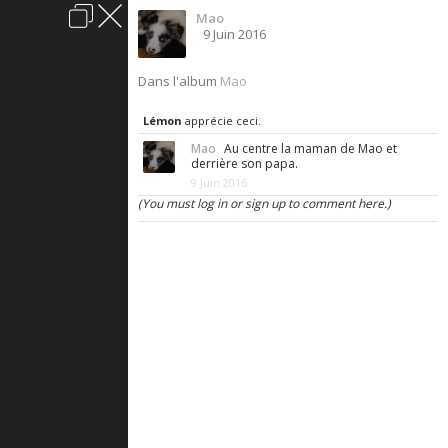
Mao
Connexion
9 Juin 2016
acter
Aide
Charte du forum
Politique de confidentialité
Dans l'album
Mao
Sauvons-les.
Lémon
apprécie ceci.
Mao
Au centre la maman de Mao et
Vous êtes à la recherche d'un chien? Les chenils
derrière son papa.
sont remplis de gentils loups qui sont dans
9 Juin 2016
l'attente d'un foyer chaleureux. Offrez-leur cette
(You must log in or sign up to comment here.)
chance, ils vous en seront tellement
reconnaissants.
Lire les annonces