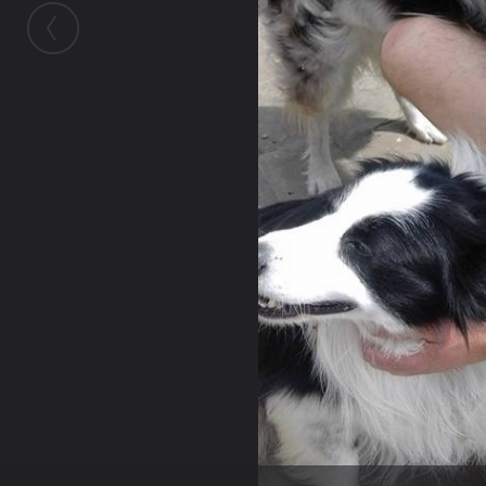
Galerie
Mao
Mao
2