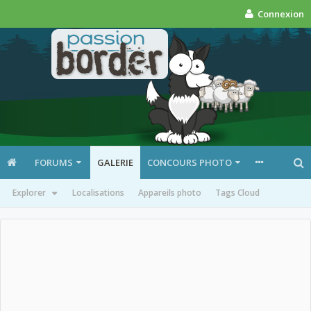
Connexion
FORUMS
GALERIE
CONCOURS PHOTO
Explorer
Localisations
Appareils photo
Tags Cloud