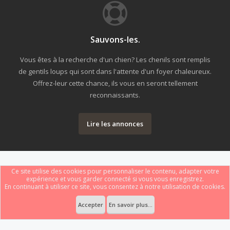
Sauvons-les.
Vous êtes à la recherche d'un chien? Les chenils sont remplis
de gentils loups qui sont dans l'attente d'un foyer chaleureux.
Offrez-leur cette chance, ils vous en seront tellement
reconnaissants.
Lire les annonces
Ce site utilise des cookies pour personnaliser le contenu, adapter votre
expérience et vous garder connecté si vous vous enregistrez.
En continuant à utiliser ce site, vous consentez à notre utilisation de cookies.
Forum software by XenForo
Le forum est hébergé par
Webdomain.com
.
®
Some XenForo functionality crafted by
ThemeHouse
.
Accepter
En savoir plus...