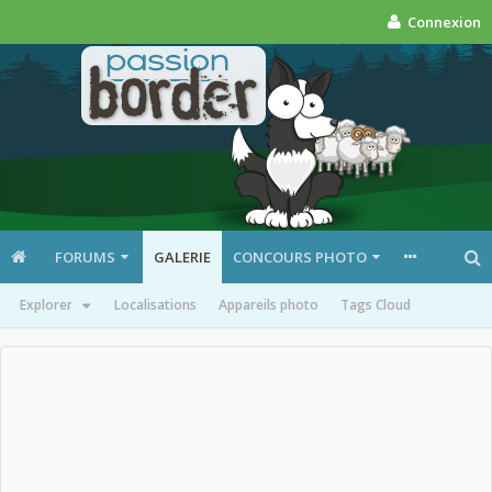
Connexion
FORUMS
GALERIE
CONCOURS PHOTO
Explorer
Localisations
Appareils photo
Tags Cloud