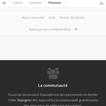
Galerie
charlotte
Phlamme
Nous contacter
Aide
Charte du forum
Politique de confidentialité
La communauté
Forum de discussions francophone des passionnés du Border
Collie.
Rejoignez
dès aujourd'hui la communauté grandissante
des amoureux de cette race d'exception.