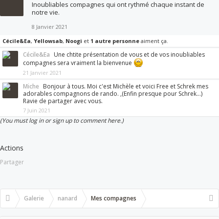
Inoubliables compagnes qui ont rythmé chaque instant de
notre vie.
8 Janvier 2021
Cécile&Ea
,
Yellowsab
,
Noogi
et
1 autre personne
aiment ça.
Cécile&Ea
Une chtite présentation de vous et de vos inoubliables
compagnes sera vraiment la bienvenue
21 Janvier 2021
Miche
Bonjour à tous. Moi c'est Michèle et voici Free et Schrek mes
adorables compagnons de rando. ,(Enfin presque pour Schrek...)
Ravie de partager avec vous.
7 Juin 2021
(You must log in or sign up to comment here.)
Actions
Partager
Galerie
nanard
Mes compagnes