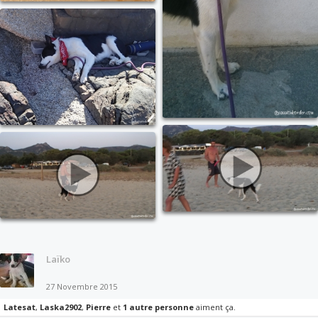
Laïko
27 Novembre 2015
Latesat
,
Laska2902
,
Pierre
et
1 autre personne
aiment ça.