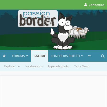
Connexion
FORUMS
GALERIE
CONCOURS PHOTO
Explorer
Localisations
Appareils photo
Tags Cloud